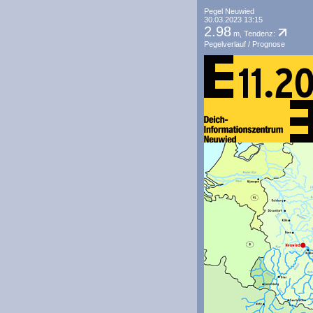
Pegel Neuwied
30.03.2023 13:15
2.98
m, Tendenz:
Pegelverlauf / Prognose