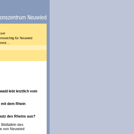
sser
nswichtig für Neuwied
mmt ...
wald lebt letztlich vom
n mit dem Rhein
utz des Rheins aus?
Bildtafeln des
ge von Neuwied