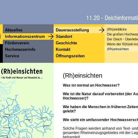
(Rh)einblicke
Aktuelles
Dauerausstellung
Die großen Hochwa
Informationszentrum
Standort
Der Deich - Überlebe
Förderverein
Geschichte
Wenn der R(h)ein ko
Hochwasserinfo
Kontakt
(Rh)einsichten
Service
Öffnungszeiten
(Rh)einsichten
Was ist normal an Hochwasser?
Wie ist die Natur darauf vorbereitet (der Au
Hochwasser)?
Wie haben die Menschen in früheren Zeite
gelebt?
Wie sieht ein umfassender Hochwassersch
Solche Fragen werden anhand von Text- und 
gesamten Rheineinzugsgebietes mit der La
behandelt.