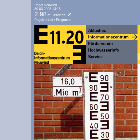
Pegel Neuwied
30.03.2023 13:15
2.98
m, Tendenz:
Pegelverlauf / Prognose
Aktuelles
Informationszentrum
Förderverein
Hochwasserinfo
Service