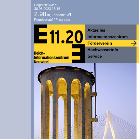
Pegel Neuwied
30.03.2023 13:15
2.98
m, Tendenz:
Pegelverlauf / Prognose
Aktuelles
Informationszentrum
Förderverein
Hochwasserinfo
Service